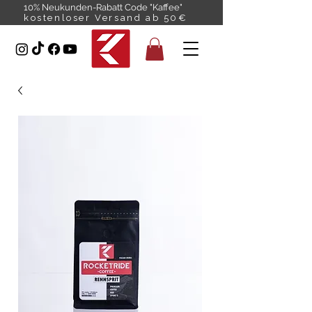
10% Neukunden-Rabatt Code "Kaffee"
kostenloser Versand ab 50€