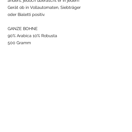
anders, jedoch überascht er in jedem
Gerät ob in Vollautomaten, Siebträger
oder Bialetti positiv.
GANZE BOHNE
90% Arabica 10% Robusta
500 Gramm
Imprint Data
Rocketride
service
protection
Coffee
corporate
Conditions
Buy Local
customers
partner
gastronomy
events
catering
athletes
coffee
affiliate program
subscription