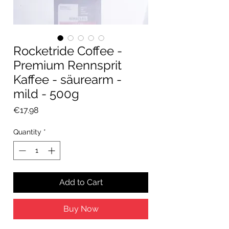
Rocketride Coffee -
Premium Rennsprit
Kaffee - säurearm -
mild - 500g
Price
€17.98
Quantity
*
Add to Cart
Buy Now