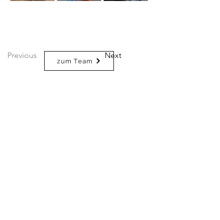
Previous
Next
zum Team
Rocketride
Service
Über Uns
Kaffee
Firmenkunden
Impressum
Kauf Lokal
Gastronomie
Datenschutz
Partner
Catering
AGB
Events
Kaffee Abo
Versandbedin
Athlethen
gungen
Affiliate Programm
Widerrufsbele
Rocketride Vans
hrung
Zahlungsanbieter