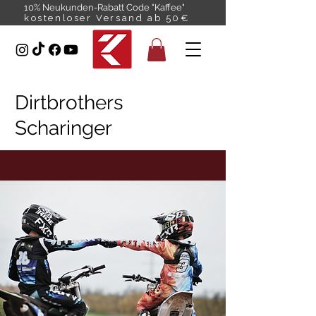
10% Neukunden-Rabatt Code "Kaffee"
kostenloser Versand ab 50€
Dirtbrothers
Scharinger