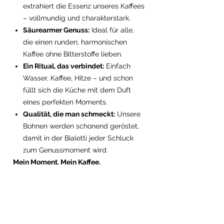
extrahiert die Essenz unseres Kaffees
– vollmundig und charakterstark.
Säurearmer Genuss:
Ideal für alle,
die einen runden, harmonischen
Kaffee ohne Bitterstoffe lieben.
Ein Ritual, das verbindet:
Einfach
Wasser, Kaffee, Hitze – und schon
füllt sich die Küche mit dem Duft
eines perfekten Moments.
Qualität, die man schmeckt:
Unsere
Bohnen werden schonend geröstet,
damit in der Bialetti jeder Schluck
zum Genussmoment wird.
Mein Moment. Mein Kaffee.
Mit Rocketride Coffee entscheidest du,
wie du fliegst – und die Bialetti bringt
dich jeden Tag sanft in den Orbit.
All das zusammen, ein perfektes