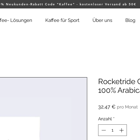
0% Neukunden-Rabatt Code "Kaffee" - kostenloser Versand ab 50€
ffee- Lösungen
Kaffee für Sport
Über uns
Blog
Rocketride 
100% Arabic
Preis
32,47 €
pro Monat
Anzahl
*