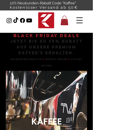
10% Neukunden-Rabatt Code "Kaffee"
kostenloser Versand ab 50€
BLACK FRIDAY DEALS
Jetzt bis zu 30% Rabatt
auf unsere Premium
KAffee's erhalten.
Magenfreundlich
I
wenig Säure
I
Volles
Aroma
KAFFEE