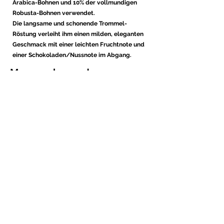
Arabica-Bohnen und 10% der vollmundigen
Robusta-Bohnen verwendet.
Die langsame und schonende Trommel-
Röstung verleiht ihm einen milden, eleganten
Geschmack mit einer leichten Fruchtnote und
einer Schokoladen/Nussnote im Abgang.
Magenschonend
Durch die ausgewählte Mischung mit
wertvollen Antioxidantien und die langsame,
schonende Trommelröstung erhält unser
Kaffee einen PH-Wert von ~ 6. Dies macht ihn
besonders bekömmlich und trägt somit zu
deinem Wohlbefinden bei.
Zubereitungsart
Egal ob Vollautomat, Siebträger, Mokkakanne
oder Filterkaffee. Dieser Kaffee schmeckt
überall hervorragend.
Jede Zubereitungsart bringt ein neues
Geschmackserlebnis hervor: mal