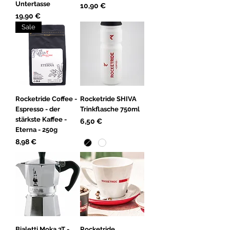
Untertasse
Preis
10,90 €
Preis
19,90 €
Sale
Rocketride Coffee -
Rocketride SHIVA
Espresso - der
Trinkflasche 750ml
stärkste Kaffee -
Preis
6,50 €
Eterna - 250g
Preis
8,98 €
Bialetti Moka 3T -
Rocketride