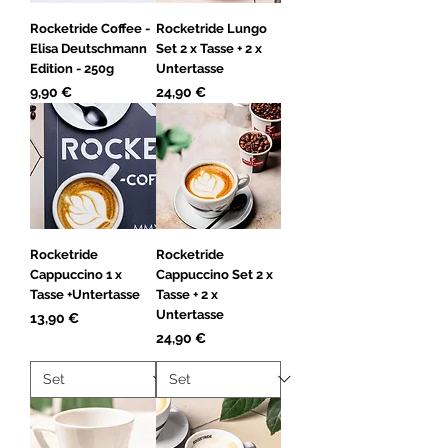
Rocketride Coffee -
Rocketride Lungo
Elisa Deutschmann
Set 2 x Tasse + 2 x
Edition - 250g
Untertasse
Preis
Preis
9,90 €
24,90 €
Rocketride
Rocketride
Cappuccino 1 x
Cappuccino Set 2 x
Tasse +Untertasse
Tasse + 2 x
Untertasse
Preis
13,90 €
Preis
24,90 €