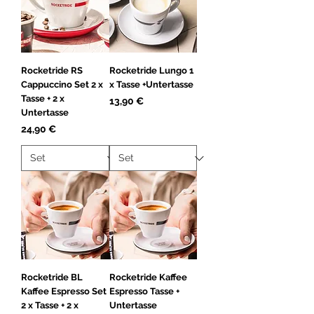
Rocketride RS
Rocketride Lungo 1
Cappuccino Set 2 x
x Tasse +Untertasse
Tasse + 2 x
Preis
13,90 €
Untertasse
Preis
24,90 €
Rocketride BL
Rocketride Kaffee
Kaffee Espresso Set
Espresso Tasse +
2 x Tasse + 2 x
Untertasse