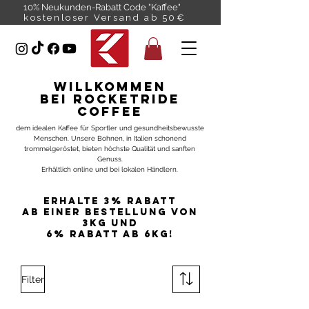
10% Neukunden-Rabatt Code "Kaffee"
kostenloser Versand ab 50€
Willkommen
bei RocketRide
Coffee
dem idealen Kaffee für Sportler und gesundheitsbewusste
Menschen. Unsere Bohnen, in Italien schonend
trommelgeröstet, bieten höchste Qualität und sanften
Genuss.
Erhältlich online und bei lokalen Händlern.
Erhalte 3% Rabatt
ab einer Bestellung von
3kg und
6% Rabatt ab 6kg!
Filter