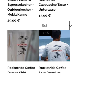
Espressokocher -
Cappuccino Tasse +
Outdoorkocher -
Untertasse
MokkaKanne
Preis
13,90 €
Preis
29,90 €
-20%
Rocketride Coffee
Rocketride Coffee
Damen Shirt
Shirt Premium -
Premium - Bio
Unisex - Bio
Baumwolle
Preis
24,90 €
Preis
24,90 €