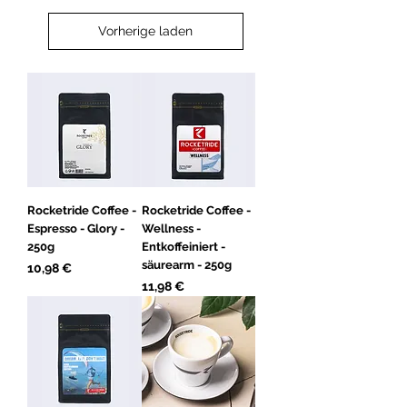
Vorherige laden
Rocketride Coffee -
Rocketride Coffee -
Espresso - Glory -
Wellness -
250g
Entkoffeiniert -
säurearm - 250g
Preis
10,98 €
Preis
11,98 €