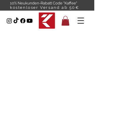
10% Neukunden-Rabatt Code "Kaffee"
kostenloser Versand ab 50€
ROCKETRIDE
KAFFEE