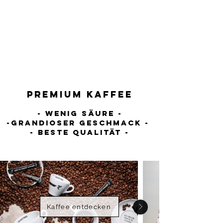
Premium KAFFEE
- wenig säure -
-grand
ioser Ges
chmack -
- beste Qualitä
t
-
Kaffee entdecken